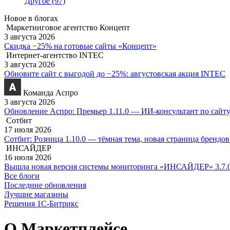
Другое
(97)
Новое в блогах
Маркетинговое агентство Концепт
3 августа 2026
Скидка −25% на готовые сайты «Концепт»
Интернет-агентство INTEC
3 августа 2026
Обновите сайт с выгодой до −25%: августовская акция INTEC
Команда Аспро
3 августа 2026
Обновление Аспро: Премьер 1.11.0 — ИИ-консультант по сайту
Сотбит
17 июля 2026
Сотбит: Розница 1.10.0 — тёмная тема, новая страница брендо
ИНСАЙДЕР
16 июля 2026
Вышла новая версия системы мониторинга «ИНСАЙДЕР» 3.7.
Все блоги
Последние обновления
Лучшие магазины
Решения 1С-Битрикс
О Маркетплейсе