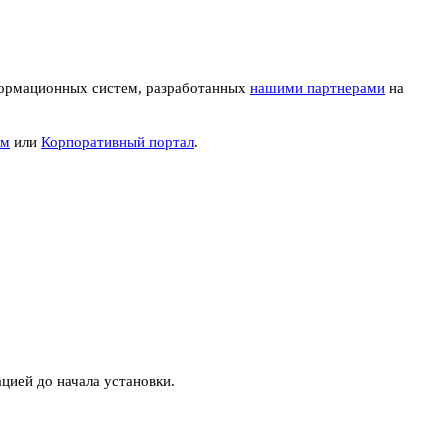
нформационных систем, разработанных
нашими партнерами
на
ом
или
Корпоративный портал
.
ацией до начала установки.