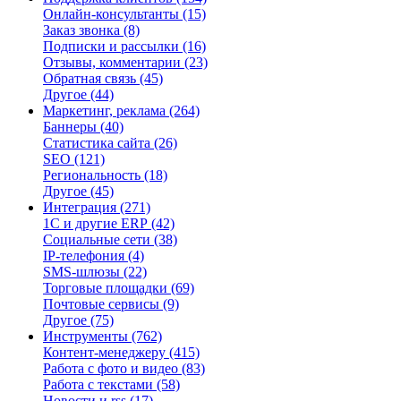
Онлайн-консультанты
(15)
Заказ звонка
(8)
Подписки и рассылки
(16)
Отзывы, комментарии
(23)
Обратная связь
(45)
Другое
(44)
Маркетинг, реклама
(264)
Баннеры
(40)
Статистика сайта
(26)
SEO
(121)
Региональность
(18)
Другое
(45)
Интеграция
(271)
1С и другие ERP
(42)
Социальные сети
(38)
IP-телефония
(4)
SMS-шлюзы
(22)
Торговые площадки
(69)
Почтовые сервисы
(9)
Другое
(75)
Инструменты
(762)
Контент-менеджеру
(415)
Работа с фото и видео
(83)
Работа с текстами
(58)
Новости и rss
(17)