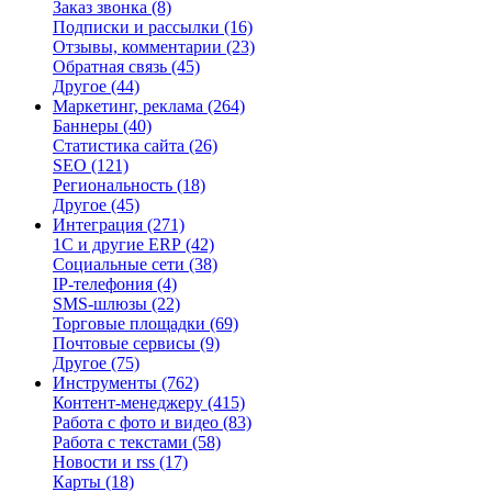
Заказ звонка
(8)
Подписки и рассылки
(16)
Отзывы, комментарии
(23)
Обратная связь
(45)
Другое
(44)
Маркетинг, реклама
(264)
Баннеры
(40)
Статистика сайта
(26)
SEO
(121)
Региональность
(18)
Другое
(45)
Интеграция
(271)
1С и другие ERP
(42)
Социальные сети
(38)
IP-телефония
(4)
SMS-шлюзы
(22)
Торговые площадки
(69)
Почтовые сервисы
(9)
Другое
(75)
Инструменты
(762)
Контент-менеджеру
(415)
Работа с фото и видео
(83)
Работа с текстами
(58)
Новости и rss
(17)
Карты
(18)