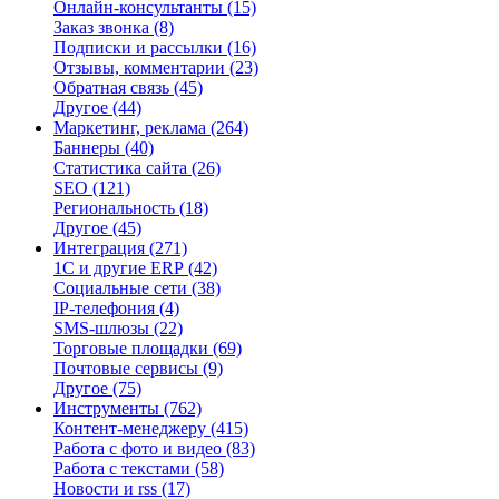
Онлайн-консультанты
(15)
Заказ звонка
(8)
Подписки и рассылки
(16)
Отзывы, комментарии
(23)
Обратная связь
(45)
Другое
(44)
Маркетинг, реклама
(264)
Баннеры
(40)
Статистика сайта
(26)
SEO
(121)
Региональность
(18)
Другое
(45)
Интеграция
(271)
1С и другие ERP
(42)
Социальные сети
(38)
IP-телефония
(4)
SMS-шлюзы
(22)
Торговые площадки
(69)
Почтовые сервисы
(9)
Другое
(75)
Инструменты
(762)
Контент-менеджеру
(415)
Работа с фото и видео
(83)
Работа с текстами
(58)
Новости и rss
(17)