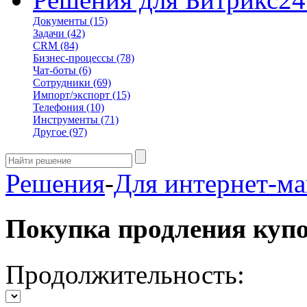
Документы
(15)
Задачи
(42)
CRM
(84)
Бизнес-процессы
(78)
Чат-боты
(6)
Сотрудники
(69)
Импорт/экспорт
(15)
Телефония
(10)
Инструменты
(71)
Другое
(97)
Решения
-
Для интернет-ма
Покупка продления куп
Продолжительность: