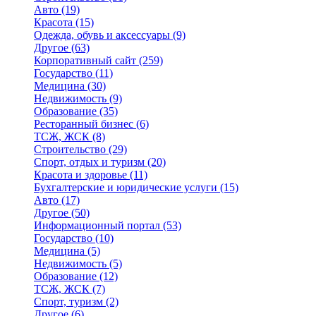
Авто
(19)
Красота
(15)
Одежда, обувь и аксессуары
(9)
Другое
(63)
Корпоративный сайт
(259)
Государство
(11)
Медицина
(30)
Недвижимость
(9)
Образование
(35)
Ресторанный бизнес
(6)
ТСЖ, ЖСК
(8)
Строительство
(29)
Спорт, отдых и туризм
(20)
Красота и здоровье
(11)
Бухгалтерские и юридические услуги
(15)
Авто
(17)
Другое
(50)
Информационный портал
(53)
Государство
(10)
Медицина
(5)
Недвижимость
(5)
Образование
(12)
ТСЖ, ЖСК
(7)
Спорт, туризм
(2)
Другое
(6)