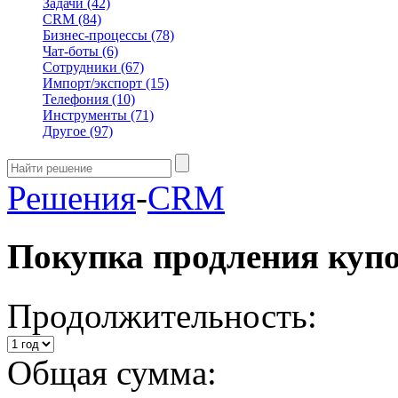
Задачи
(42)
CRM
(84)
Бизнес-процессы
(78)
Чат-боты
(6)
Сотрудники
(67)
Импорт/экспорт
(15)
Телефония
(10)
Инструменты
(71)
Другое
(97)
Решения
-
CRM
Покупка продления куп
Продолжительность:
Общая сумма: