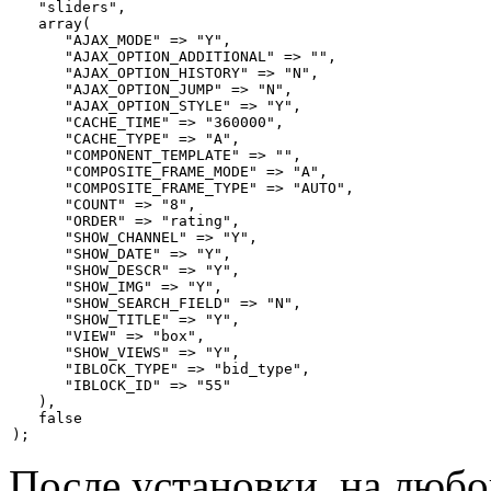
   "sliders", 

   array(

      "AJAX_MODE" => "Y",

      "AJAX_OPTION_ADDITIONAL" => "",

      "AJAX_OPTION_HISTORY" => "N",

      "AJAX_OPTION_JUMP" => "N",

      "AJAX_OPTION_STYLE" => "Y",

      "CACHE_TIME" => "360000",

      "CACHE_TYPE" => "A",

      "COMPONENT_TEMPLATE" => "",

      "COMPOSITE_FRAME_MODE" => "A",

      "COMPOSITE_FRAME_TYPE" => "AUTO",

      "COUNT" => "8",

      "ORDER" => "rating",

      "SHOW_CHANNEL" => "Y",

      "SHOW_DATE" => "Y",

      "SHOW_DESCR" => "Y",

      "SHOW_IMG" => "Y",

      "SHOW_SEARCH_FIELD" => "N",

      "SHOW_TITLE" => "Y",

      "VIEW" => "box",

      "SHOW_VIEWS" => "Y",

      "IBLOCK_TYPE" => "bid_type",

      "IBLOCK_ID" => "55"

   ),

   false   

);
После установки, на любо