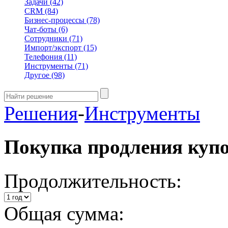
Задачи
(42)
CRM
(84)
Бизнес-процессы
(78)
Чат-боты
(6)
Сотрудники
(71)
Импорт/экспорт
(15)
Телефония
(11)
Инструменты
(71)
Другое
(98)
Решения
-
Инструменты
Покупка продления куп
Продолжительность:
Общая сумма: