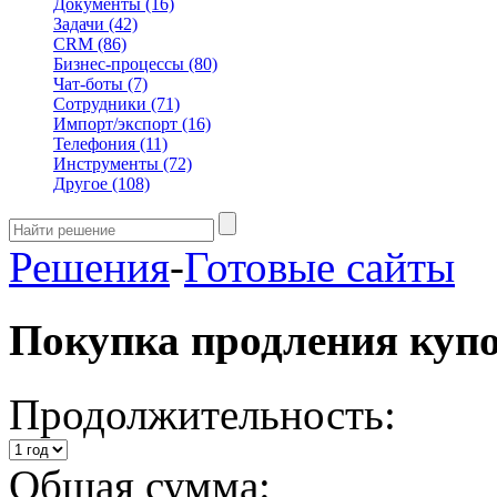
Документы
(16)
Задачи
(42)
CRM
(86)
Бизнес-процессы
(80)
Чат-боты
(7)
Сотрудники
(71)
Импорт/экспорт
(16)
Телефония
(11)
Инструменты
(72)
Другое
(108)
Решения
-
Готовые сайты
Покупка продления куп
Продолжительность:
Общая сумма: