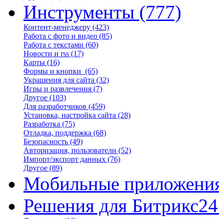
Инструменты
(777)
Контент-менеджеру
(423)
Работа с фото и видео
(85)
Работа с текстами
(60)
Новости и rss
(17)
Карты
(16)
Формы и кнопки
(65)
Украшения для сайта
(32)
Игры и развлечения
(7)
Другое
(103)
Для разработчиков
(459)
Установка, настройка сайта
(28)
Разработка
(75)
Отладка, поддержка
(68)
Безопасность
(49)
Авторизация, пользователи
(52)
Импорт/экспорт данных
(76)
Другое
(89)
Мобильные приложени
Решения для Битрикс24