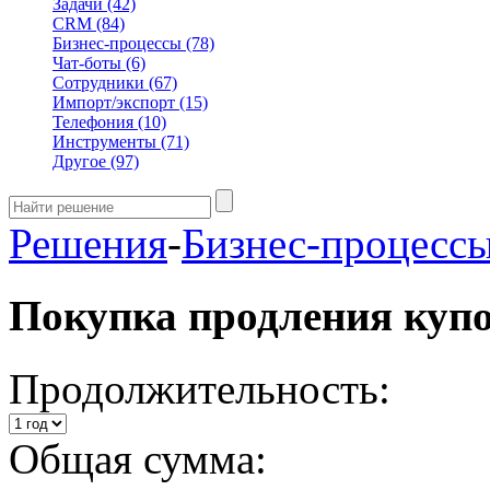
Задачи
(42)
CRM
(84)
Бизнес-процессы
(78)
Чат-боты
(6)
Сотрудники
(67)
Импорт/экспорт
(15)
Телефония
(10)
Инструменты
(71)
Другое
(97)
Решения
-
Бизнес-процесс
Покупка продления куп
Продолжительность:
Общая сумма: