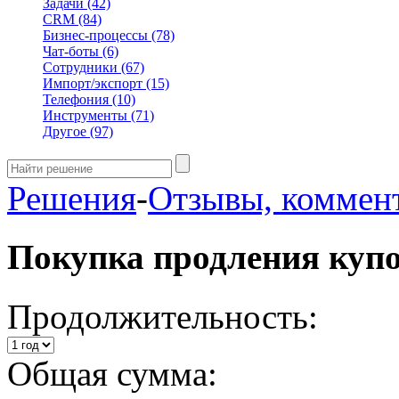
Задачи
(42)
CRM
(84)
Бизнес-процессы
(78)
Чат-боты
(6)
Сотрудники
(67)
Импорт/экспорт
(15)
Телефония
(10)
Инструменты
(71)
Другое
(97)
Решения
-
Отзывы, коммен
Покупка продления куп
Продолжительность:
Общая сумма: