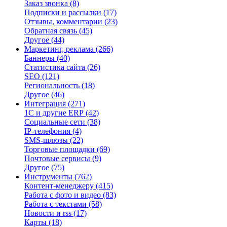
Заказ звонка
(8)
Подписки и рассылки
(17)
Отзывы, комментарии
(23)
Обратная связь
(45)
Другое
(44)
Маркетинг, реклама
(266)
Баннеры
(40)
Статистика сайта
(26)
SEO
(121)
Региональность
(18)
Другое
(46)
Интеграция
(271)
1С и другие ERP
(42)
Социальные сети
(38)
IP-телефония
(4)
SMS-шлюзы
(22)
Торговые площадки
(69)
Почтовые сервисы
(9)
Другое
(75)
Инструменты
(762)
Контент-менеджеру
(415)
Работа с фото и видео
(83)
Работа с текстами
(58)
Новости и rss
(17)
Карты
(18)