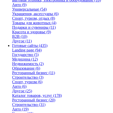
Бытовая техника, электроника и оборудование
(16)
Авто
(9)
Универсальные
(54)
Украшения, аксессуары
(6)
Спорт, туризм, отдых
(8)
Товары для животных
(4)
Подарки и сувениры
(11)
Красота и здоровье
(9)
B2B
(10)
Другое
(11)
Готовые сайты
(435)
Landing page
(94)
Государство
(5)
Медицина
(12)
Недвижимость
(2)
Образование
(6)
Ресторанный бизнес
(11)
Строительство
(3)
Спорт, туризм
(6)
Авто
(6)
Другое
(25)
Каталог товаров, услуг
(178)
Ресторанный бизнес
(20)
Строительство
(31)
Авто
(19)