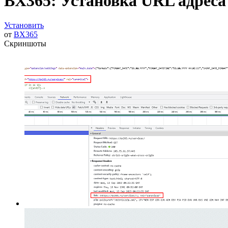
BX365: Установка URL адреса 
Установить
от
BX365
Скриншоты