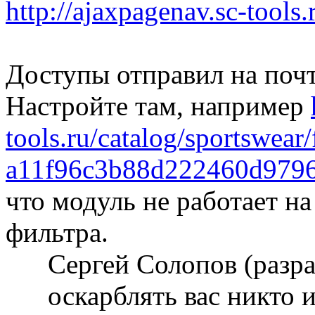
http://ajaxpagenav.sc-tools.
Доступы отправил на поч
Настройте там, например
tools.ru/catalog/sportswear/f
a11f96c3b88d222460d9796
что модуль не работает н
фильтра.
Сергей Солопов (разр
оскарблять вас никто 