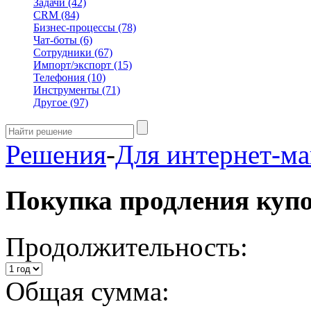
Задачи
(42)
CRM
(84)
Бизнес-процессы
(78)
Чат-боты
(6)
Сотрудники
(67)
Импорт/экспорт
(15)
Телефония
(10)
Инструменты
(71)
Другое
(97)
Решения
-
Для интернет-ма
Покупка продления куп
Продолжительность:
Общая сумма: