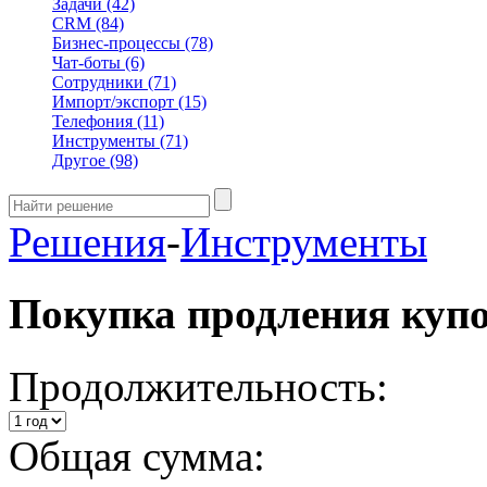
Задачи
(42)
CRM
(84)
Бизнес-процессы
(78)
Чат-боты
(6)
Сотрудники
(71)
Импорт/экспорт
(15)
Телефония
(11)
Инструменты
(71)
Другое
(98)
Решения
-
Инструменты
Покупка продления куп
Продолжительность:
Общая сумма: