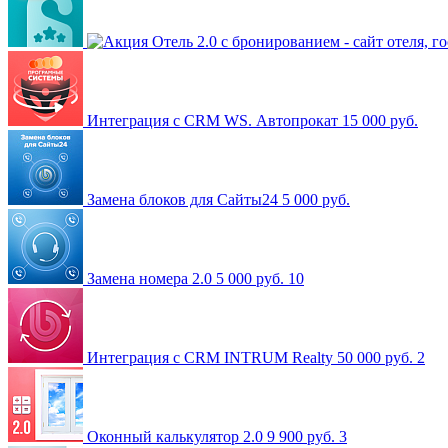
Отель 2.0 с бронированием - сайт отеля, 
Интеграция с CRM WS. Автопрокат
15 000 руб.
Замена блоков для Сайты24
5 000 руб.
Замена номера 2.0
5 000 руб.
10
Интеграция с CRM INTRUM Realty
50 000 руб.
2
Оконный калькулятор 2.0
9 900 руб.
3