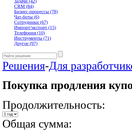
Задачи
(42)
CRM
(84)
Бизнес-процессы
(78)
Чат-боты
(6)
Сотрудники
(67)
Импорт/экспорт
(15)
Телефония
(10)
Инструменты
(71)
Другое
(97)
Решения
-
Для разработчик
Покупка продления куп
Продолжительность:
Общая сумма: