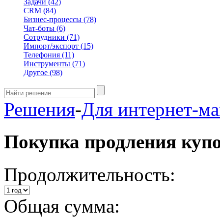
Задачи
(42)
CRM
(84)
Бизнес-процессы
(78)
Чат-боты
(6)
Сотрудники
(71)
Импорт/экспорт
(15)
Телефония
(11)
Инструменты
(71)
Другое
(98)
Решения
-
Для интернет-ма
Покупка продления куп
Продолжительность:
Общая сумма: