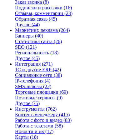
Заказ звонка
(8)
Подписки и рассылки
(16)
Отзывы, комментарии
(23)
Обратная связь
(45)
Другое
(44)
Маркетинг, реклама
(264)
Баннеры
(40)
Статистика сайта
(26)
SEO
(121)
Региональность
(18)
Другое
(45)
Интеграция
(271)
1С и другие ERP
(42)
Социальные сети
(38)
IP-телефония
(4)
SMS-шлюзы
(22)
Торговые площадки
(69)
Почтовые сервисы
(9)
Другое
(75)
Инструменты
(762)
Контент-менеджеру
(415)
Работа с фото и видео
(83)
Работа с текстами
(58)
Новости и rss
(17)
Карты
(18)