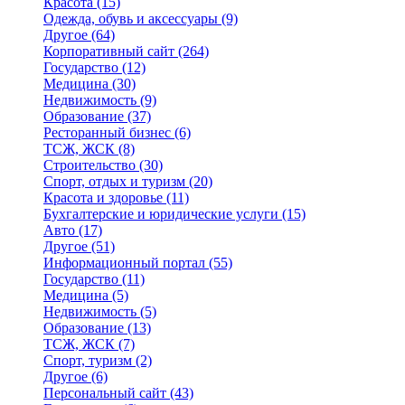
Красота
(15)
Одежда, обувь и аксессуары
(9)
Другое
(64)
Корпоративный сайт
(264)
Государство
(12)
Медицина
(30)
Недвижимость
(9)
Образование
(37)
Ресторанный бизнес
(6)
ТСЖ, ЖСК
(8)
Строительство
(30)
Спорт, отдых и туризм
(20)
Красота и здоровье
(11)
Бухгалтерские и юридические услуги
(15)
Авто
(17)
Другое
(51)
Информационный портал
(55)
Государство
(11)
Медицина
(5)
Недвижимость
(5)
Образование
(13)
ТСЖ, ЖСК
(7)
Спорт, туризм
(2)
Другое
(6)
Персональный сайт
(43)