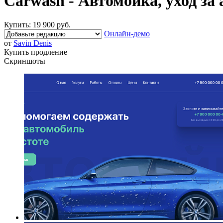
Carwash - Автомойка, уход за
Купить:
19 900 руб.
Онлайн-демо
от
Savin Denis
Купить продление
Скриншоты