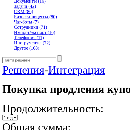
Документы
(16)
Задачи
(42)
CRM
(86)
Бизнес-процессы
(80)
Чат-боты
(7)
Сотрудники
(71)
Импорт/экспорт
(16)
Телефония
(11)
Инструменты
(72)
Другое
(108)
Решения
-
Интеграция
Покупка продления куп
Продолжительность:
Общая сумма: