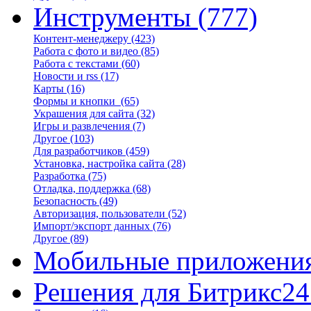
Инструменты
(777)
Контент-менеджеру
(423)
Работа с фото и видео
(85)
Работа с текстами
(60)
Новости и rss
(17)
Карты
(16)
Формы и кнопки
(65)
Украшения для сайта
(32)
Игры и развлечения
(7)
Другое
(103)
Для разработчиков
(459)
Установка, настройка сайта
(28)
Разработка
(75)
Отладка, поддержка
(68)
Безопасность
(49)
Авторизация, пользователи
(52)
Импорт/экспорт данных
(76)
Другое
(89)
Мобильные приложени
Решения для Битрикс24