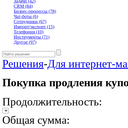
Задачи
(42)
CRM
(84)
Бизнес-процессы
(78)
Чат-боты
(6)
Сотрудники
(67)
Импорт/экспорт
(15)
Телефония
(10)
Инструменты
(71)
Другое
(97)
Решения
-
Для интернет-ма
Покупка продления куп
Продолжительность:
Общая сумма: