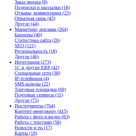
Заказ звонка
(8)
Подписки и рассылки
(18)
Отзывы, комментарии
(23)
Обратная связь
(45)
Другое
(44)
Маркетинг, реклама
(264)
Баннеры
(40)
Статистика сайта
(26)
SEO
(121)
Региональность
(18)
Другое
(46)
Интеграция
(273)
1С и другие ERP
(42)
Социальные сети
(38)
IP-телефония
(4)
SMS-шлюзы
(22)
Торговые площадки
(69)
Почтовые сервисы
(11)
Другое
(75)
Инструменты
(764)
Контент-менеджеру
(415)
Работа с фото и видео
(83)
Работа с текстами
(58)
Новости и rss
(17)
Карты
(18)