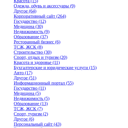
Красота
(15)
Одежда, обувь и аксессуары
(9)
Другое
(64)
Корпоративный сайт
(264)
Государство
(12)
Медицина
(30)
Недвижимость
(9)
Образование
(37)
Ресторанный бизнес
(6)
ТСЖ, ЖСК
(8)
Строительство
(30)
Спорт, отдых и туризм
(20)
Красота и здоровье
(11)
Бухгалтерские и юридические услуги
(15)
Авто
(17)
Другое
(51)
Информационный портал
(55)
Государство
(11)
Медицина
(5)
Недвижимость
(5)
Образование
(13)
ТСЖ, ЖСК
(7)
Спорт, туризм
(2)
Другое
(6)
Персональный сайт
(43)