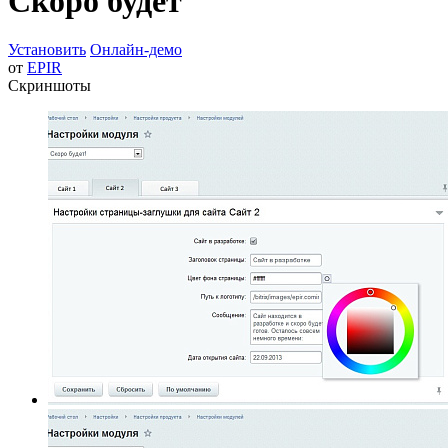
Скоро будет
Установить
Онлайн-демо
от
EPIR
Скриншоты