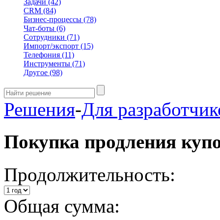
Задачи
(42)
CRM
(84)
Бизнес-процессы
(78)
Чат-боты
(6)
Сотрудники
(71)
Импорт/экспорт
(15)
Телефония
(11)
Инструменты
(71)
Другое
(98)
Решения
-
Для разработчик
Покупка продления куп
Продолжительность:
Общая сумма: