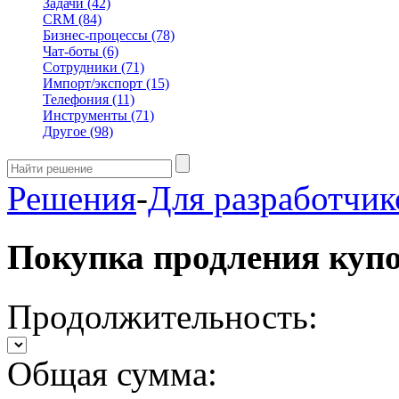
Задачи
(42)
CRM
(84)
Бизнес-процессы
(78)
Чат-боты
(6)
Сотрудники
(71)
Импорт/экспорт
(15)
Телефония
(11)
Инструменты
(71)
Другое
(98)
Решения
-
Для разработчик
Покупка продления куп
Продолжительность:
Общая сумма: