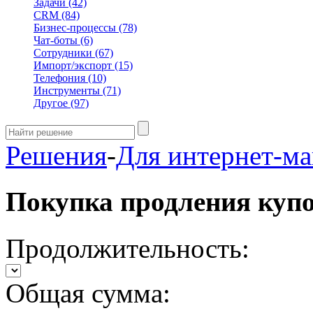
Задачи
(42)
CRM
(84)
Бизнес-процессы
(78)
Чат-боты
(6)
Сотрудники
(67)
Импорт/экспорт
(15)
Телефония
(10)
Инструменты
(71)
Другое
(97)
Решения
-
Для интернет-ма
Покупка продления куп
Продолжительность:
Общая сумма: