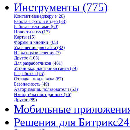
Инструменты
(775)
Контент-менеджеру
(420)
Работа с фото и видео
(83)
Работа с текстами
(60)
Новости и rss
(17)
Карты
(15)
Формы и кнопки
(65)
Украшения для сайта
(32)
Игры и развлечения
(7)
Другое
(103)
Для разработчиков
(461)
Установка, настройка сайта
(29)
Разработка
(75)
Отладка, поддержка
(67)
Безопасность
(49)
Авторизация, пользователи
(53)
Импорт/экспорт данных
(76)
Другое
(89)
Мобильные приложени
Решения для Битрикс24