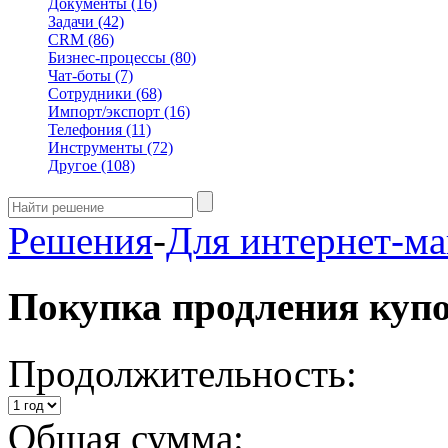
Документы
(16)
Задачи
(42)
CRM
(86)
Бизнес-процессы
(80)
Чат-боты
(7)
Сотрудники
(68)
Импорт/экспорт
(16)
Телефония
(11)
Инструменты
(72)
Другое
(108)
Решения
-
Для интернет-ма
Покупка продления куп
Продолжительность:
Общая сумма: