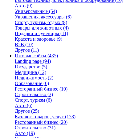
Бытовая техника, электроника и оборудование
(16)
Авто
(9)
Универсальные
(54)
Украшения, аксессуары
(6)
Спорт, туризм, отдых
(8)
Товары для животных
(4)
Подарки и сувениры
(11)
Красота и здоровье
(9)
B2B
(10)
Другое
(11)
Готовые сайты
(435)
Landing page
(94)
Государство
(5)
Медицина
(12)
Недвижимость
(2)
Образование
(6)
Ресторанный бизнес
(10)
Строительство
(3)
Спорт, туризм
(6)
Авто
(6)
Другое
(25)
Каталог товаров, услуг
(178)
Ресторанный бизнес
(20)
Строительство
(31)
Авто
(19)