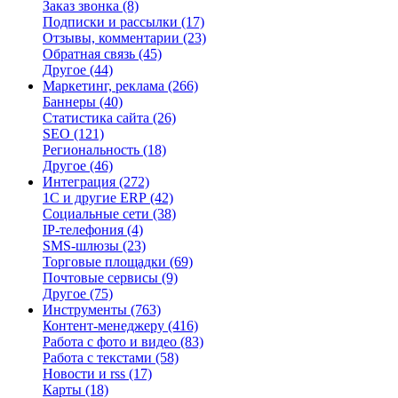
Заказ звонка
(8)
Подписки и рассылки
(17)
Отзывы, комментарии
(23)
Обратная связь
(45)
Другое
(44)
Маркетинг, реклама
(266)
Баннеры
(40)
Статистика сайта
(26)
SEO
(121)
Региональность
(18)
Другое
(46)
Интеграция
(272)
1С и другие ERP
(42)
Социальные сети
(38)
IP-телефония
(4)
SMS-шлюзы
(23)
Торговые площадки
(69)
Почтовые сервисы
(9)
Другое
(75)
Инструменты
(763)
Контент-менеджеру
(416)
Работа с фото и видео
(83)
Работа с текстами
(58)
Новости и rss
(17)
Карты
(18)