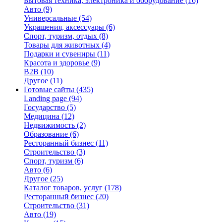
Бытовая техника, электроника и оборудование
(16)
Авто
(9)
Универсальные
(54)
Украшения, аксессуары
(6)
Спорт, туризм, отдых
(8)
Товары для животных
(4)
Подарки и сувениры
(11)
Красота и здоровье
(9)
B2B
(10)
Другое
(11)
Готовые сайты
(435)
Landing page
(94)
Государство
(5)
Медицина
(12)
Недвижимость
(2)
Образование
(6)
Ресторанный бизнес
(11)
Строительство
(3)
Спорт, туризм
(6)
Авто
(6)
Другое
(25)
Каталог товаров, услуг
(178)
Ресторанный бизнес
(20)
Строительство
(31)
Авто
(19)