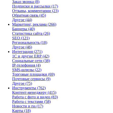
Заказ звонка
(8)
Подписки и рассылки
(17)
Отзывы, комментарии
(23)
Обратная связь
(45)
Другое
(44)
Маркетинг, реклама
(266)
Баннеры
(40)
Статистика сайта
(26)
SEO
(121)
Региональность
(18)
Другое
(46)
Интеграция
(271)
1С и другие ERP
(42)
Социальные сети
(38)
IP-телефония
(4)
SMS-шлюзы
(22)
Торговые площадки
(69)
Почтовые сервисы
(9)
Другое
(75)
Инструменты
(762)
Контент-менеджеру
(415)
Работа с фото и видео
(83)
Работа с текстами
(58)
Новости и rss
(17)
Карты
(18)