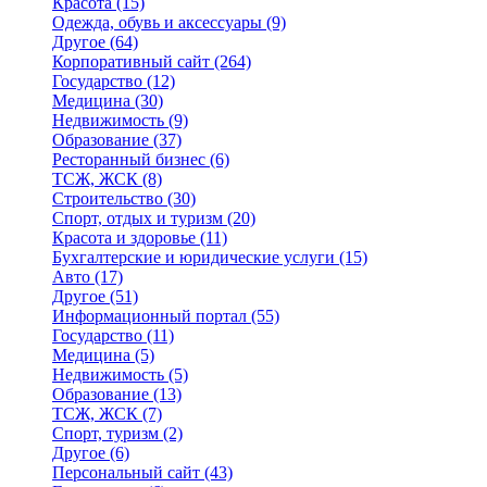
Красота
(15)
Одежда, обувь и аксессуары
(9)
Другое
(64)
Корпоративный сайт
(264)
Государство
(12)
Медицина
(30)
Недвижимость
(9)
Образование
(37)
Ресторанный бизнес
(6)
ТСЖ, ЖСК
(8)
Строительство
(30)
Спорт, отдых и туризм
(20)
Красота и здоровье
(11)
Бухгалтерские и юридические услуги
(15)
Авто
(17)
Другое
(51)
Информационный портал
(55)
Государство
(11)
Медицина
(5)
Недвижимость
(5)
Образование
(13)
ТСЖ, ЖСК
(7)
Спорт, туризм
(2)
Другое
(6)
Персональный сайт
(43)