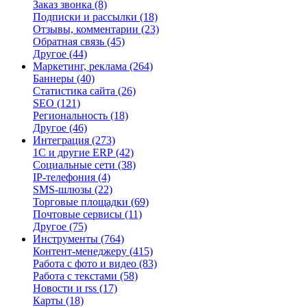
Заказ звонка
(8)
Подписки и рассылки
(18)
Отзывы, комментарии
(23)
Обратная связь
(45)
Другое
(44)
Маркетинг, реклама
(264)
Баннеры
(40)
Статистика сайта
(26)
SEO
(121)
Региональность
(18)
Другое
(46)
Интеграция
(273)
1С и другие ERP
(42)
Социальные сети
(38)
IP-телефония
(4)
SMS-шлюзы
(22)
Торговые площадки
(69)
Почтовые сервисы
(11)
Другое
(75)
Инструменты
(764)
Контент-менеджеру
(415)
Работа с фото и видео
(83)
Работа с текстами
(58)
Новости и rss
(17)
Карты
(18)