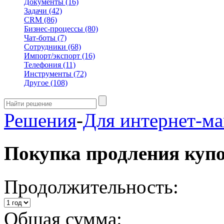
Документы
(16)
Задачи
(42)
CRM
(86)
Бизнес-процессы
(80)
Чат-боты
(7)
Сотрудники
(68)
Импорт/экспорт
(16)
Телефония
(11)
Инструменты
(72)
Другое
(108)
Решения
-
Для интернет-ма
Покупка продления куп
Продолжительность:
Общая сумма: