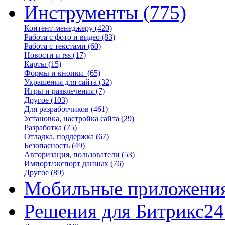
Инструменты
(775)
Контент-менеджеру
(420)
Работа с фото и видео
(83)
Работа с текстами
(60)
Новости и rss
(17)
Карты
(15)
Формы и кнопки
(65)
Украшения для сайта
(32)
Игры и развлечения
(7)
Другое
(103)
Для разработчиков
(461)
Установка, настройка сайта
(29)
Разработка
(75)
Отладка, поддержка
(67)
Безопасность
(49)
Авторизация, пользователи
(53)
Импорт/экспорт данных
(76)
Другое
(89)
Мобильные приложени
Решения для Битрикс24