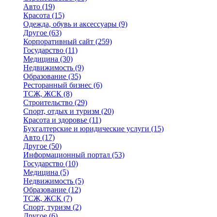
Авто
(19)
Красота
(15)
Одежда, обувь и аксессуары
(9)
Другое
(63)
Корпоративный сайт
(259)
Государство
(11)
Медицина
(30)
Недвижимость
(9)
Образование
(35)
Ресторанный бизнес
(6)
ТСЖ, ЖСК
(8)
Строительство
(29)
Спорт, отдых и туризм
(20)
Красота и здоровье
(11)
Бухгалтерские и юридические услуги
(15)
Авто
(17)
Другое
(50)
Информационный портал
(53)
Государство
(10)
Медицина
(5)
Недвижимость
(5)
Образование
(12)
ТСЖ, ЖСК
(7)
Спорт, туризм
(2)
Другое
(6)