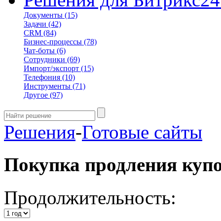
Документы
(15)
Задачи
(42)
CRM
(84)
Бизнес-процессы
(78)
Чат-боты
(6)
Сотрудники
(69)
Импорт/экспорт
(15)
Телефония
(10)
Инструменты
(71)
Другое
(97)
Решения
-
Готовые сайты
Покупка продления куп
Продолжительность: