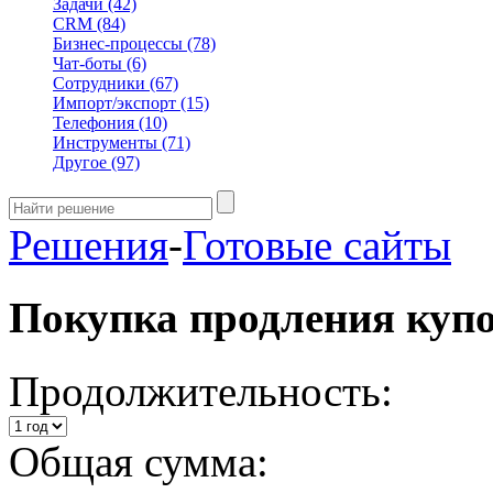
Задачи
(42)
CRM
(84)
Бизнес-процессы
(78)
Чат-боты
(6)
Сотрудники
(67)
Импорт/экспорт
(15)
Телефония
(10)
Инструменты
(71)
Другое
(97)
Решения
-
Готовые сайты
Покупка продления куп
Продолжительность:
Общая сумма: