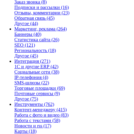
Заказ звонка
(8)
Подписки и рассылки
(16)
Отзывы, комментарии
(23)
Обратная связь
(45)
Другое
(44)
Маркетинг, реклама
(264)
Баннеры
(40)
Статистика сайта
(26)
SEO
(121)
Региональность
(18)
Другое
(45)
Интеграция
(271)
1С и другие ERP
(42)
Социальные сети
(38)
IP-телефония
(4)
SMS-шлюзы
(22)
Торговые площадки
(69)
Почтовые сервисы
(9)
Другое
(75)
Инструменты
(762)
Контент-менеджеру
(415)
Работа с фото и видео
(83)
Работа с текстами
(58)
Новости и rss
(17)
Карты
(18)