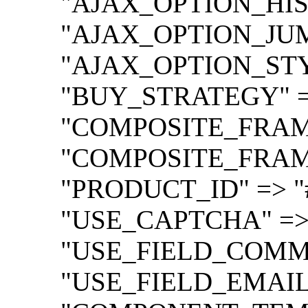
"AJAX_OPTION_HISTO
"AJAX_OPTION_JUMP"
"AJAX_OPTION_STYLE
"BUY_STRATEGY" => "
"COMPOSITE_FRAME_
"COMPOSITE_FRAME_
"PRODUCT_ID" => "#
"USE_CAPTCHA" => 
"USE_FIELD_COMMEN
"USE_FIELD_EMAIL" 