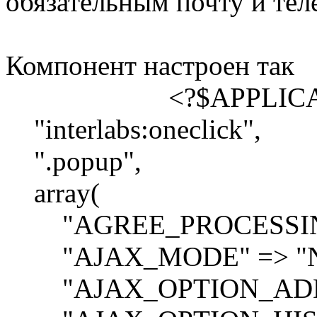
обязательным почту и те
Компонент настроен так
<?$APPLICATION->
"interlabs:oneclick",
".popup",
array(
"AGREE_PROCESSING"
"AJAX_MODE" => "N
"AJAX_OPTION_ADDIT