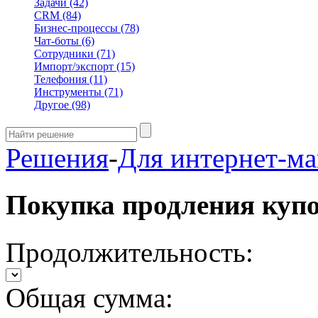
Задачи
(42)
CRM
(84)
Бизнес-процессы
(78)
Чат-боты
(6)
Сотрудники
(71)
Импорт/экспорт
(15)
Телефония
(11)
Инструменты
(71)
Другое
(98)
Решения
-
Для интернет-ма
Покупка продления куп
Продолжительность:
Общая сумма: