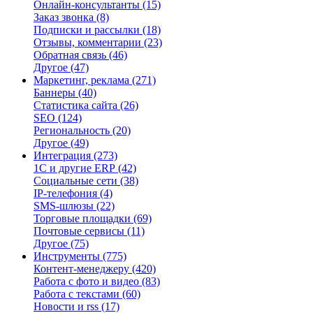
Онлайн-консультанты
(15)
Заказ звонка
(8)
Подписки и рассылки
(18)
Отзывы, комментарии
(23)
Обратная связь
(46)
Другое
(47)
Маркетинг, реклама
(271)
Баннеры
(40)
Статистика сайта
(26)
SEO
(124)
Региональность
(20)
Другое
(49)
Интеграция
(273)
1С и другие ERP
(42)
Социальные сети
(38)
IP-телефония
(4)
SMS-шлюзы
(22)
Торговые площадки
(69)
Почтовые сервисы
(11)
Другое
(75)
Инструменты
(775)
Контент-менеджеру
(420)
Работа с фото и видео
(83)
Работа с текстами
(60)
Новости и rss
(17)