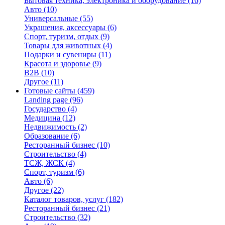
Бытовая техника, электроника и оборудование
(16)
Авто
(10)
Универсальные
(55)
Украшения, аксессуары
(6)
Спорт, туризм, отдых
(9)
Товары для животных
(4)
Подарки и сувениры
(11)
Красота и здоровье
(9)
B2B
(10)
Другое
(11)
Готовые сайты
(459)
Landing page
(96)
Государство
(4)
Медицина
(12)
Недвижимость
(2)
Образование
(6)
Ресторанный бизнес
(10)
Строительство
(4)
ТСЖ, ЖСК
(4)
Спорт, туризм
(6)
Авто
(6)
Другое
(22)
Каталог товаров, услуг
(182)
Ресторанный бизнес
(21)
Строительство
(32)