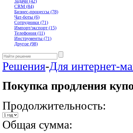
Задачи
(42)
CRM
(84)
Бизнес-процессы
(78)
Чат-боты
(6)
Сотрудники
(71)
Импорт/экспорт
(15)
Телефония
(11)
Инструменты
(71)
Другое
(98)
Решения
-
Для интернет-ма
Покупка продления куп
Продолжительность:
Общая сумма: