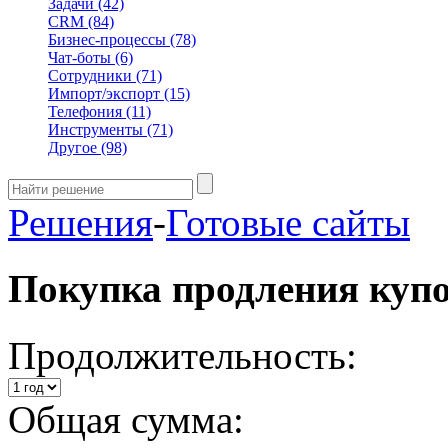
Задачи
(42)
CRM
(84)
Бизнес-процессы
(78)
Чат-боты
(6)
Сотрудники
(71)
Импорт/экспорт
(15)
Телефония
(11)
Инструменты
(71)
Другое
(98)
Решения
-
Готовые сайты
Покупка продления куп
Продолжительность:
Общая сумма: