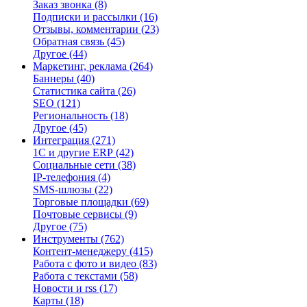
Заказ звонка
(8)
Подписки и рассылки
(16)
Отзывы, комментарии
(23)
Обратная связь
(45)
Другое
(44)
Маркетинг, реклама
(264)
Баннеры
(40)
Статистика сайта
(26)
SEO
(121)
Региональность
(18)
Другое
(45)
Интеграция
(271)
1С и другие ERP
(42)
Социальные сети
(38)
IP-телефония
(4)
SMS-шлюзы
(22)
Торговые площадки
(69)
Почтовые сервисы
(9)
Другое
(75)
Инструменты
(762)
Контент-менеджеру
(415)
Работа с фото и видео
(83)
Работа с текстами
(58)
Новости и rss
(17)
Карты
(18)