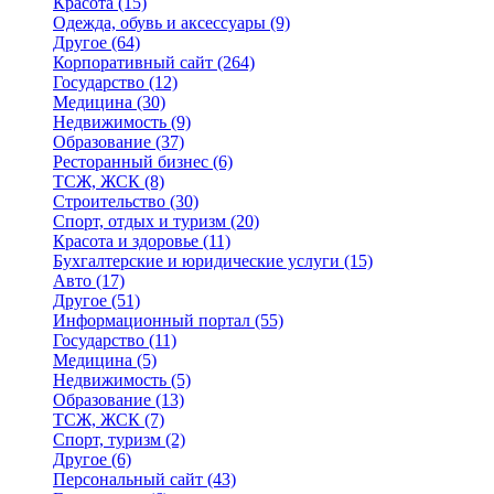
Красота
(15)
Одежда, обувь и аксессуары
(9)
Другое
(64)
Корпоративный сайт
(264)
Государство
(12)
Медицина
(30)
Недвижимость
(9)
Образование
(37)
Ресторанный бизнес
(6)
ТСЖ, ЖСК
(8)
Строительство
(30)
Спорт, отдых и туризм
(20)
Красота и здоровье
(11)
Бухгалтерские и юридические услуги
(15)
Авто
(17)
Другое
(51)
Информационный портал
(55)
Государство
(11)
Медицина
(5)
Недвижимость
(5)
Образование
(13)
ТСЖ, ЖСК
(7)
Спорт, туризм
(2)
Другое
(6)
Персональный сайт
(43)