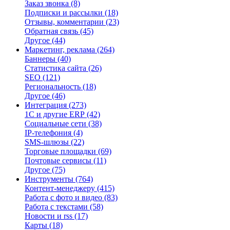
Заказ звонка
(8)
Подписки и рассылки
(18)
Отзывы, комментарии
(23)
Обратная связь
(45)
Другое
(44)
Маркетинг, реклама
(264)
Баннеры
(40)
Статистика сайта
(26)
SEO
(121)
Региональность
(18)
Другое
(46)
Интеграция
(273)
1С и другие ERP
(42)
Социальные сети
(38)
IP-телефония
(4)
SMS-шлюзы
(22)
Торговые площадки
(69)
Почтовые сервисы
(11)
Другое
(75)
Инструменты
(764)
Контент-менеджеру
(415)
Работа с фото и видео
(83)
Работа с текстами
(58)
Новости и rss
(17)
Карты
(18)