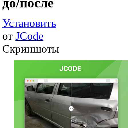
до/после
Установить
от
JCode
Скриншоты