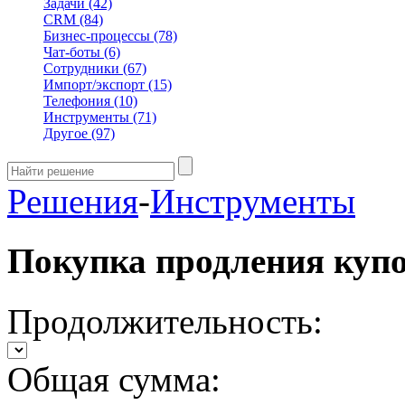
Задачи
(42)
CRM
(84)
Бизнес-процессы
(78)
Чат-боты
(6)
Сотрудники
(67)
Импорт/экспорт
(15)
Телефония
(10)
Инструменты
(71)
Другое
(97)
Решения
-
Инструменты
Покупка продления куп
Продолжительность:
Общая сумма: