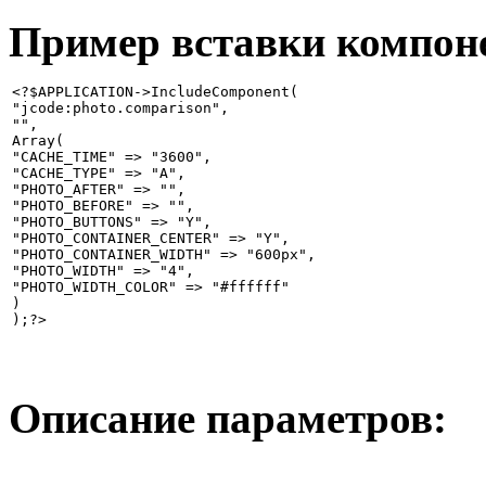
Пример вставки компоне
<?$APPLICATION->IncludeComponent(

"jcode:photo.comparison",

"",

Array(

"CACHE_TIME" => "3600",

"CACHE_TYPE" => "A",

"PHOTO_AFTER" => "",

"PHOTO_BEFORE" => "",

"PHOTO_BUTTONS" => "Y",

"PHOTO_CONTAINER_CENTER" => "Y",

"PHOTO_CONTAINER_WIDTH" => "600px",

"PHOTO_WIDTH" => "4",

"PHOTO_WIDTH_COLOR" => "#ffffff"

)

Описание параметров: