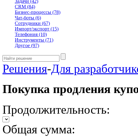
Задачи
(42)
CRM
(84)
Бизнес-процессы
(78)
Чат-боты
(6)
Сотрудники
(67)
Импорт/экспорт
(15)
Телефония
(10)
Инструменты
(71)
Другое
(97)
Решения
-
Для разработчик
Покупка продления куп
Продолжительность:
Общая сумма: