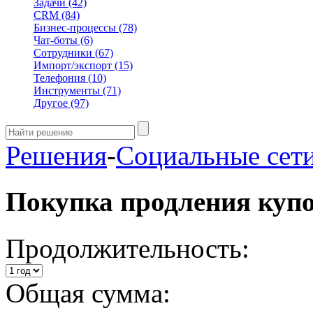
Задачи
(42)
CRM
(84)
Бизнес-процессы
(78)
Чат-боты
(6)
Сотрудники
(67)
Импорт/экспорт
(15)
Телефония
(10)
Инструменты
(71)
Другое
(97)
Решения
-
Социальные сет
Покупка продления куп
Продолжительность:
Общая сумма: