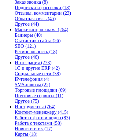
Заказ звонка
(8)
Подписки и рассылки
(18)
Отзывы, комментарии
(23)
Обратная связь
(45)
Другое
(44)
Маркетинг, реклама
(264)
Баннеры
(40)
Статистика сайта
(26)
SEO
(121)
Региональность
(18)
Другое
(46)
Интеграция
(273)
1С и другие ERP
(42)
Социальные сети
(38)
IP-телефония
(4)
SMS-шлюзы
(22)
Торговые площадки
(69)
Почтовые сервисы
(11)
Другое
(75)
Инструменты
(764)
Контент-менеджеру
(415)
Работа с фото и видео
(83)
Работа с текстами
(58)
Новости и rss
(17)
Карты
(18)