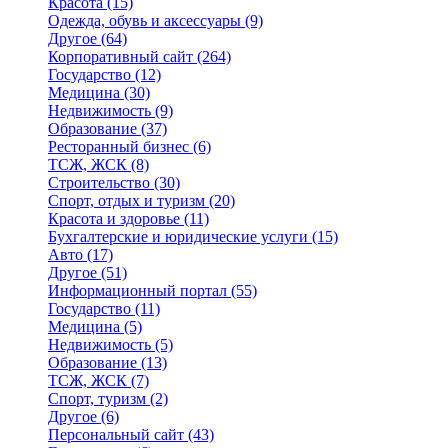
Красота
(15)
Одежда, обувь и аксессуары
(9)
Другое
(64)
Корпоративный сайт
(264)
Государство
(12)
Медицина
(30)
Недвижимость
(9)
Образование
(37)
Ресторанный бизнес
(6)
ТСЖ, ЖСК
(8)
Строительство
(30)
Спорт, отдых и туризм
(20)
Красота и здоровье
(11)
Бухгалтерские и юридические услуги
(15)
Авто
(17)
Другое
(51)
Информационный портал
(55)
Государство
(11)
Медицина
(5)
Недвижимость
(5)
Образование
(13)
ТСЖ, ЖСК
(7)
Спорт, туризм
(2)
Другое
(6)
Персональный сайт
(43)