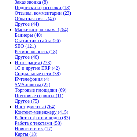
Заказ звонка
(8)
Подписки и рассылки
(18)
Отзывы, комментарии
(23)
Обратная связь
(45)
Другое
(44)
Маркетинг, реклама
(264)
Баннеры
(40)
Статистика сайта
(26)
SEO
(121)
Региональность
(18)
Другое
(46)
Интеграция
(273)
1С и другие ERP
(42)
Социальные сети
(38)
IP-телефония
(4)
SMS-шлюзы
(22)
Торговые площадки
(69)
Почтовые сервисы
(11)
Другое
(75)
Инструменты
(764)
Контент-менеджеру
(415)
Работа с фото и видео
(83)
Работа с текстами
(58)
Новости и rss
(17)
Карты
(18)