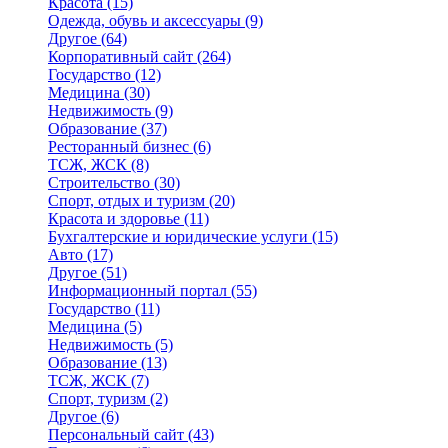
Красота
(15)
Одежда, обувь и аксессуары
(9)
Другое
(64)
Корпоративный сайт
(264)
Государство
(12)
Медицина
(30)
Недвижимость
(9)
Образование
(37)
Ресторанный бизнес
(6)
ТСЖ, ЖСК
(8)
Строительство
(30)
Спорт, отдых и туризм
(20)
Красота и здоровье
(11)
Бухгалтерские и юридические услуги
(15)
Авто
(17)
Другое
(51)
Информационный портал
(55)
Государство
(11)
Медицина
(5)
Недвижимость
(5)
Образование
(13)
ТСЖ, ЖСК
(7)
Спорт, туризм
(2)
Другое
(6)
Персональный сайт
(43)