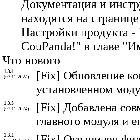
Документация и инстр
находятся на странице
Настройки продукта -
CouPanda!" в главе "И
Что нового
1.3.4
[Fix] Обновление ко
(07.11.2024)
установленном моду
1.3.3
[Fix] Добавлена со
(07.11.2024)
главного модуля и е
1.3.2
[Fix] Ограничен фи