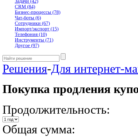
Задачи
(42)
CRM
(84)
Бизнес-процессы
(78)
Чат-боты
(6)
Сотрудники
(67)
Импорт/экспорт
(15)
Телефония
(10)
Инструменты
(71)
Другое
(97)
Решения
-
Для интернет-ма
Покупка продления куп
Продолжительность:
Общая сумма: