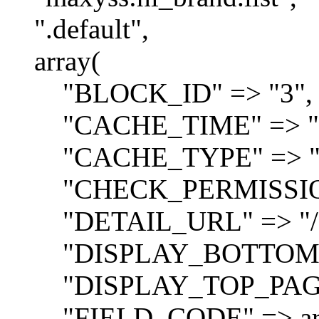
".default",
array(
"BLOCK_ID" => "3",
"CACHE_TIME" => "3
"CACHE_TYPE" => "
"CHECK_PERMISSIONS
"DETAIL_URL" => "/cata
"DISPLAY_BOTTOM_P
"DISPLAY_TOP_PAGER
"FIELD_CODE" => arr