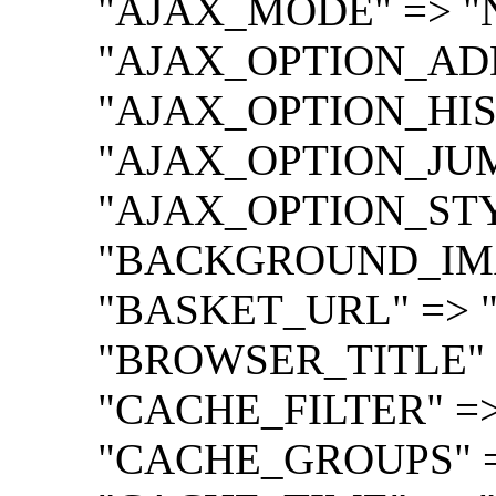
"AJAX_MODE" => "N
"AJAX_OPTION_ADDIT
"AJAX_OPTION_HISTO
"AJAX_OPTION_JUMP"
"AJAX_OPTION_STYLE
"BACKGROUND_IMAGE
"BASKET_URL" => "/per
"BROWSER_TITLE" =>
"CACHE_FILTER" => 
"CACHE_GROUPS" =>