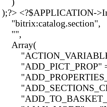
)
);?> <?$APPLICATION->I
"bitrix:catalog.section",
"",
Array(
"ACTION_VARIABLE" =
"ADD_PICT_PROP" =
"ADD_PROPERTIES_TO
"ADD_SECTIONS_CHAI
"ADD_TO_BASKET_AC