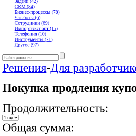
Задачи
(42)
CRM
(84)
Бизнес-процессы
(78)
Чат-боты
(6)
Сотрудники
(69)
Импорт/экспорт
(15)
Телефония
(10)
Инструменты
(71)
Другое
(97)
Решения
-
Для разработчик
Покупка продления куп
Продолжительность:
Общая сумма: