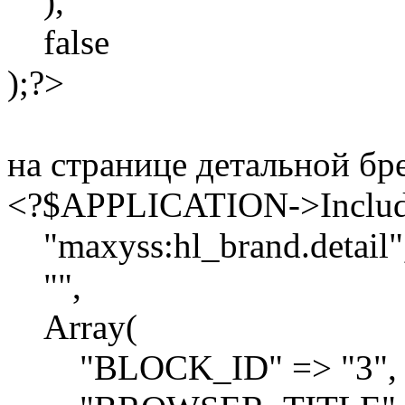
),
false
);?>
на странице детальной бр
<?$APPLICATION->Inclu
"maxyss:hl_brand.detail"
"",
Array(
"BLOCK_ID" => "3",