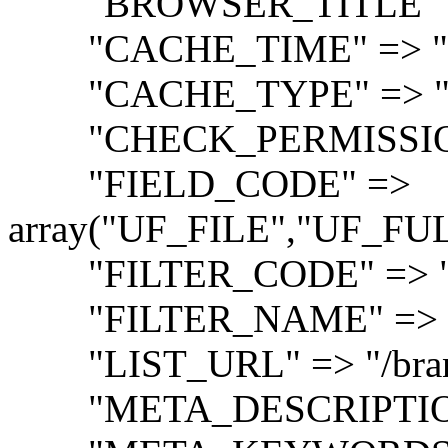
"BROWSER_TITLE" =
"CACHE_TIME" => "3
"CACHE_TYPE" => "
"CHECK_PERMISSIONS
"FIELD_CODE" =>
array("UF_FILE","UF_FU
"FILTER_CODE" => "
"FILTER_NAME" => "br
"LIST_URL" => "/bran
"META_DESCRIPTION