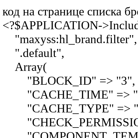
код на странице списка б
<?$APPLICATION->Inclu
"maxyss:hl_brand.filter",
".default",
Array(
"BLOCK_ID" => "3",
"CACHE_TIME" => "3
"CACHE_TYPE" => "
"CHECK_PERMISSIONS
"COMPONENT_TEMPLATE