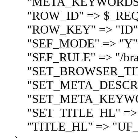
"META_KEYWORDS" 
"ROW_ID" => $_REQU
"ROW_KEY" => "ID"
"SEF_MODE" => "Y"
"SEF_RULE" => "/bran
"SET_BROWSER_TITLE
"SET_META_DESCRIPT
"SET_META_KEYWORD
"SET_TITLE_HL" => 
"TITLE_HL" => "UF