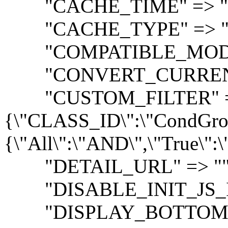
"CACHE_TIME" => "3
"CACHE_TYPE" => "
"COMPATIBLE_MODE"
"CONVERT_CURRENCY
"CUSTOM_FILTER" =
{\"CLASS_ID\":\"CondGro
{\"All\":\"AND\",\"True\":
"DETAIL_URL" => ""
"DISABLE_INIT_JS_I
"DISPLAY_BOTTOM_P