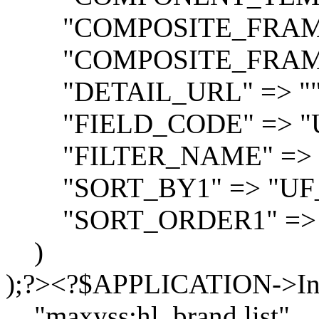
"COMPOSITE_FRAME_
"COMPOSITE_FRAME_
"DETAIL_URL" => ""
"FIELD_CODE" => "
"FILTER_NAME" => "br
"SORT_BY1" => "UF
"SORT_ORDER1" => 
)
);?><?$APPLICATION->In
"maxyss:hl_brand.list",