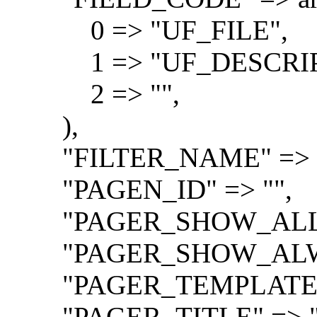
0 => "UF_FILE",
1 => "UF_DESCRIP
2 => "",
),
"FILTER_NAME" => "br
"PAGEN_ID" => "",
"PAGER_SHOW_ALL" 
"PAGER_SHOW_ALWAY
"PAGER_TEMPLATE" =
"PAGER_TITLE" => "с