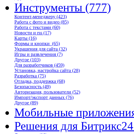
Инструменты
(777)
Контент-менеджеру
(423)
Работа с фото и видео
(85)
Работа с текстами
(60)
Новости и rss
(17)
Карты
(16)
Формы и кнопки
(65)
Украшения для сайта
(32)
Игры и развлечения
(7)
Другое
(103)
Для разработчиков
(459)
Установка, настройка сайта
(28)
Разработка
(75)
Отладка, поддержка
(68)
Безопасность
(49)
Авторизация, пользователи
(52)
Импорт/экспорт данных
(76)
Другое
(89)
Мобильные приложени
Решения для Битрикс24