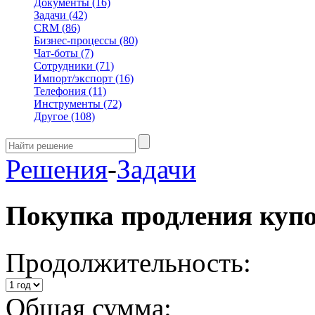
Документы
(16)
Задачи
(42)
CRM
(86)
Бизнес-процессы
(80)
Чат-боты
(7)
Сотрудники
(71)
Импорт/экспорт
(16)
Телефония
(11)
Инструменты
(72)
Другое
(108)
Решения
-
Задачи
Покупка продления куп
Продолжительность:
Общая сумма: