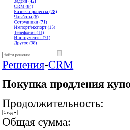
Задачи
(42)
CRM
(84)
Бизнес-процессы
(78)
Чат-боты
(6)
Сотрудники
(71)
Импорт/экспорт
(15)
Телефония
(11)
Инструменты
(71)
Другое
(98)
Решения
-
CRM
Покупка продления куп
Продолжительность:
Общая сумма: