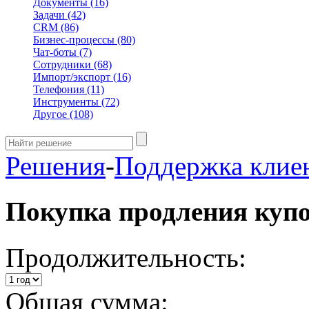
Документы
(16)
Задачи
(42)
CRM
(86)
Бизнес-процессы
(80)
Чат-боты
(7)
Сотрудники
(68)
Импорт/экспорт
(16)
Телефония
(11)
Инструменты
(72)
Другое
(108)
Решения
-
Поддержка клие
Покупка продления куп
Продолжительность:
Общая сумма: