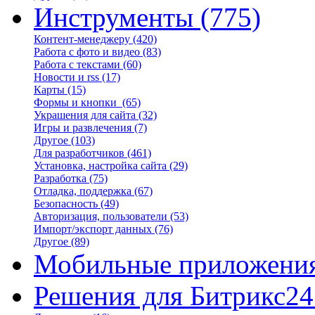
Инструменты
(775)
Контент-менеджеру
(420)
Работа с фото и видео
(83)
Работа с текстами
(60)
Новости и rss
(17)
Карты
(15)
Формы и кнопки
(65)
Украшения для сайта
(32)
Игры и развлечения
(7)
Другое
(103)
Для разработчиков
(461)
Установка, настройка сайта
(29)
Разработка
(75)
Отладка, поддержка
(67)
Безопасность
(49)
Авторизация, пользователи
(53)
Импорт/экспорт данных
(76)
Другое
(89)
Мобильные приложени
Решения для Битрикс24