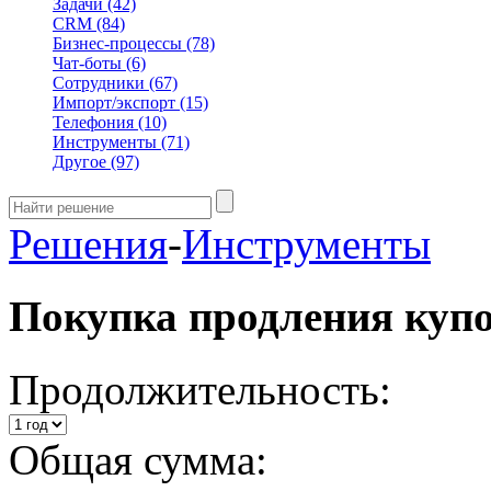
Задачи
(42)
CRM
(84)
Бизнес-процессы
(78)
Чат-боты
(6)
Сотрудники
(67)
Импорт/экспорт
(15)
Телефония
(10)
Инструменты
(71)
Другое
(97)
Решения
-
Инструменты
Покупка продления куп
Продолжительность:
Общая сумма: