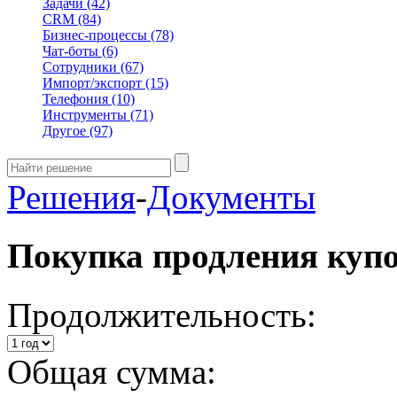
Задачи
(42)
CRM
(84)
Бизнес-процессы
(78)
Чат-боты
(6)
Сотрудники
(67)
Импорт/экспорт
(15)
Телефония
(10)
Инструменты
(71)
Другое
(97)
Решения
-
Документы
Покупка продления куп
Продолжительность:
Общая сумма: