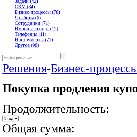
Задачи
(42)
CRM
(84)
Бизнес-процессы
(78)
Чат-боты
(6)
Сотрудники
(71)
Импорт/экспорт
(15)
Телефония
(11)
Инструменты
(71)
Другое
(98)
Решения
-
Бизнес-процесс
Покупка продления куп
Продолжительность:
Общая сумма: