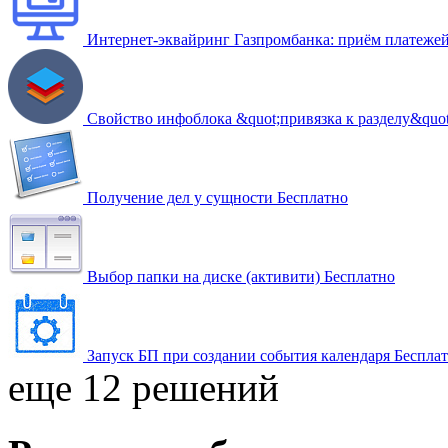
Интернет-эквайринг Газпромбанка: приём платежей
Свойство инфоблока &quot;привязка к разделу&quot
Получение дел у сущности
Бесплатно
Выбор папки на диске (активити)
Бесплатно
Запуск БП при создании события календаря
Беспла
еще 12 решений