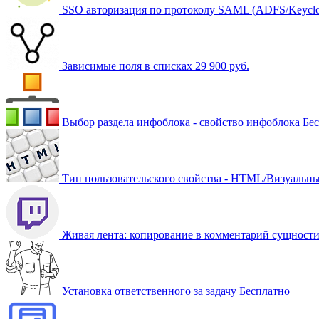
SSO авторизация по протоколу SAML (ADFS/Keyclo
Зависимые поля в списках
29 900 руб.
Выбор раздела инфоблока - свойство инфоблока
Бе
Тип пользовательского свойства - HTML/Визуальны
Живая лента: копирование в комментарий сущност
Установка ответственного за задачу
Бесплатно