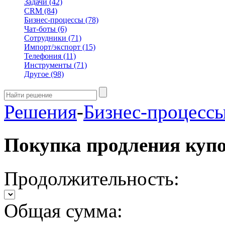
Задачи
(42)
CRM
(84)
Бизнес-процессы
(78)
Чат-боты
(6)
Сотрудники
(71)
Импорт/экспорт
(15)
Телефония
(11)
Инструменты
(71)
Другое
(98)
Решения
-
Бизнес-процесс
Покупка продления куп
Продолжительность:
Общая сумма: