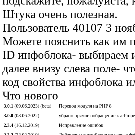
подскажите, пожалуйста, 
Штука очень полезная.
Пользователь 40107
3 ноя
Можете пояснить как им п
ID инфоблока- выбираем 
далее внизу слева поле- ч
код свойства инфоблока и
Что нового
3.0.1
(09.06.2023) (beta)
Перевод модуля на PHP 8
3.0.0
(08.06.2022)
убрано прямое ообращение к arProper
2.3.4
(16.12.2019)
Исправление ошибок
2.3.3
(28.02.2019)
Добавлены английские языковые ф